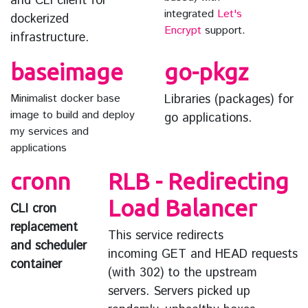
and CLI client for
integrated
Let's
dockerized
Encrypt
support.
infrastructure.
baseimage
go-pkgz
Minimalist docker base
Libraries (packages) for
image to build and deploy
go applications.
my services and
applications
cronn
RLB - Redirecting
Load Balancer
CLI cron
replacement
This service redirects
and scheduler
incoming GET and HEAD requests
container
(with 302) to the upstream
servers. Servers picked up