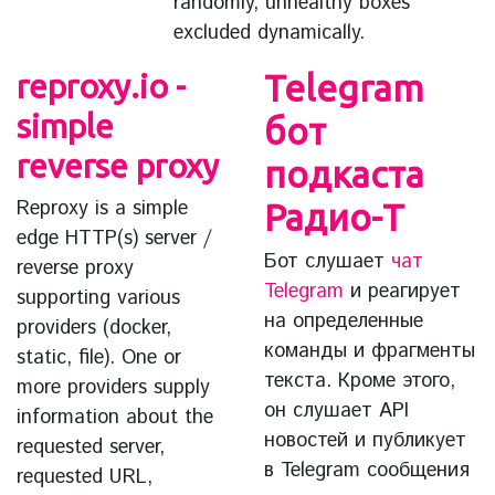
randomly, unhealthy boxes
excluded dynamically.
reproxy.io -
Telegram
simple
бот
reverse proxy
подкаста
Reproxy is a simple
Радио-Т
edge HTTP(s) server /
Бот слушает
чат
reverse proxy
Telegram
и реагирует
supporting various
на определенные
providers (docker,
команды и фрагменты
static, file). One or
текста. Кроме этого,
more providers supply
он слушает API
information about the
новостей и публикует
requested server,
в Telegram сообщения
requested URL,